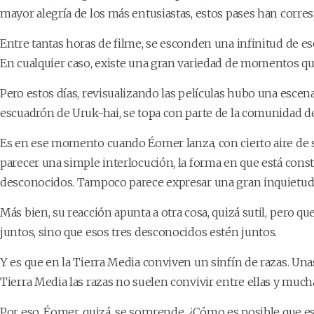
mayor alegría de los más entusiastas, estos pases han corres
Entre tantas horas de filme, se esconden una infinitud de es
En cualquier caso, existe una gran variedad de momentos q
Pero estos días, revisualizando las películas hubo una esce
escuadrón de Uruk-hai, se topa con parte de la comunidad del
Es en ese momento cuando Éomer lanza, con cierto aire de so
parecer una simple interlocución, la forma en que está cons
desconocidos. Tampoco parece expresar una gran inquietud
Más bien, su reacción apunta a otra cosa, quizá sutil, pero q
juntos, sino que esos tres desconocidos estén juntos.
Y es que en la Tierra Media conviven un sinfín de razas. Una
Tierra Media las razas no suelen convivir entre ellas y muc
Por eso, Éomer, quizá, se sorprende. ¿Cómo es posible que e