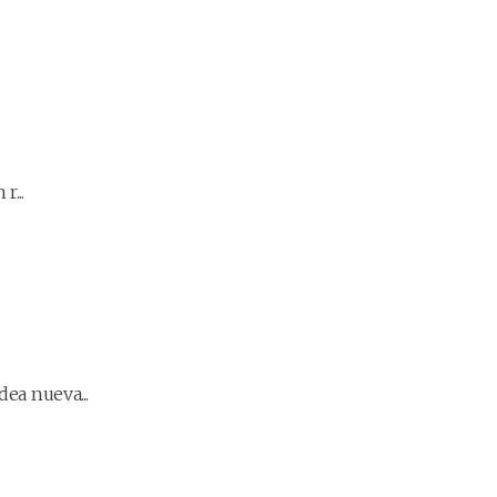
...
ea nueva...