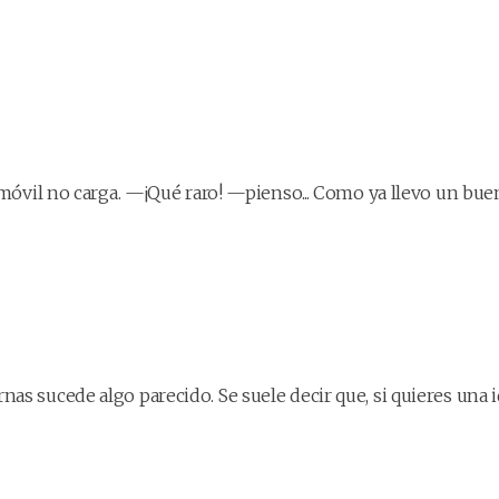
móvil no carga. —¡Qué raro! —pienso... Como ya llevo un buen r
s sucede algo parecido. Se suele decir que, si quieres una id