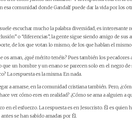
n esa comunidad donde Gandalf puede dar la vida por los ot
suele escuchar mucho la palabra diversidad, es interesante 
sión” o “diferencias”, la gente sigue siendo amigo de sus am
orte, de los que votan lo mismo, de los que hablan el mism
s que os aman, ¿qué mérito tenéis? Pues también los pecadores
que un hombre y un enano se parecen solo en el negro de su
co? La respuesta es la misma. En nada.
ar a amarse, en la comunidad cristiana también. Pero, ¿cóm
 hace ver cómo eres en realidad? ¿Cómo se ama a alguien a q
co en el esfuerzo. La respuesta es en Jesucristo. Él es quien 
antes se han sabido amadas por Él.