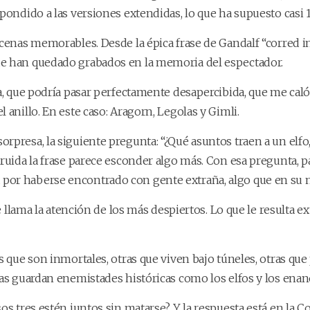
pondido a las versiones extendidas, lo que ha supuesto casi 1
cenas memorables. Desde la épica frase de Gandalf “corred in
ue han quedado grabados en la memoria del espectador.
na, que podría pasar perfectamente desapercibida, que me cal
 anillo. En este caso: Aragorn, Legolas y Gimli.
rpresa, la siguiente pregunta: “¿Qué asuntos traen a un elfo
truida la frase parece esconder algo más. Con esa pregunta,
 por haberse encontrado con gente extraña, algo que en s
ue llama la atención de los más despiertos. Lo que le resulta
s que son inmortales, otras que viven bajo túneles, otras qu
has guardan enemistades históricas como los elfos y los enan
sos tres estén juntos sin matarse? Y la respuesta está en la