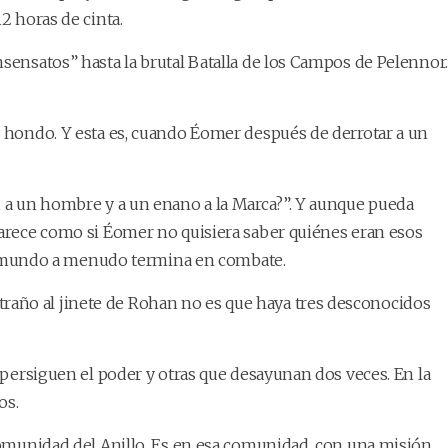
2 horas de cinta.
sensatos” hasta la brutal Batalla de los Campos de Pelennor.
ó hondo. Y esta es, cuando Éomer después de derrotar a un
, a un hombre y a un enano a la Marca?”. Y aunque pueda
 parece como si Éomer no quisiera saber quiénes eran esos
u mundo a menudo termina en combate.
 extraño al jinete de Rohan no es que haya tres desconocidos
e persiguen el poder y otras que desayunan dos veces. En la
os.
 Comunidad del Anillo. Es en esa comunidad, con una misión